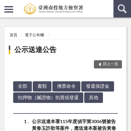
:::
:::
首頁
電子公布欄
公示送達公告
回上一頁
全部
書類
傳票命令
發還保證金
扣押物（贓證物）拍賣或發還
其他
1
公示送達本署115年度偵字第3006號被告
黃春玉詐欺等案件，應送達本案被告黃春