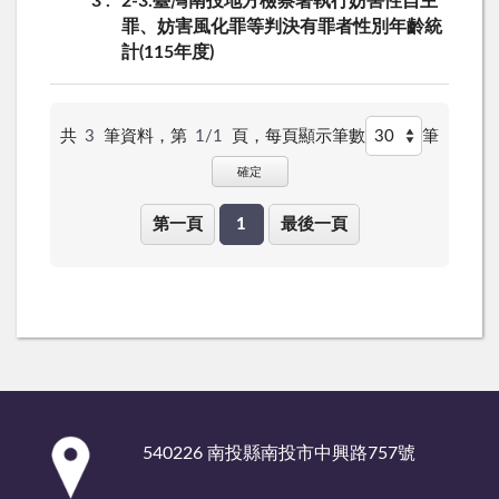
3
2-3.臺灣南投地方檢察署執行妨害性自主
罪、妨害風化罪等判決有罪者性別年齡統
計(115年度)
共
3
筆資料，第
1/1
頁，
每頁顯示筆數
筆
確定
第一頁
1
最後一頁
:::
540226 南投縣南投市中興路757號