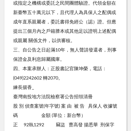
或指定之機構或委託之民間團體驗證。代領金額在
新臺幣五十萬元以下，且代理人為具保人之配偶或
成年直系親屬者，委託書得免經公（認）證。但應
提出三個月內之戶籍謄本或其他足以證明上述配偶
或親屬 關係文件，以供審核。
三、自公告之日起滿10年，無人聲請發還者，刑事
保證金及利息歸屬國庫。
四、本案承辦人：正股書記官陳坤榮，電話：
(049)2242602 轉2070。
練長揚香_
臺灣南投地方法院檢察署公告招領清冊
股 別 偵查案號(年字號) 案 由 被 告 具保人 收據號
碼 金額 (單位：新台幣）
正 92執1292 竊盜 曹高發 揚悉華 刑保字