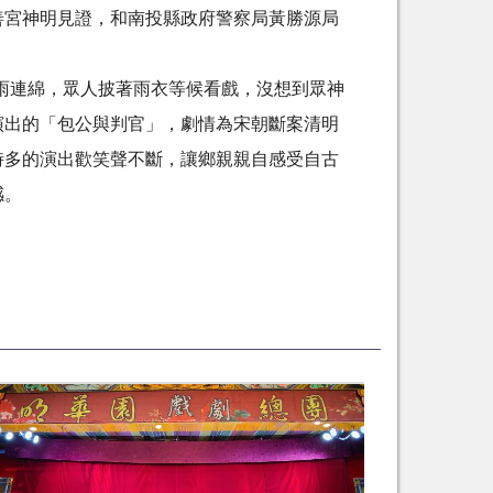
善宮神明見證，和南投縣政府警察局黃勝源局
雨連綿，眾人披著雨衣等候看戲，沒想到眾神
演出的「包公與判官」，劇情為宋朝斷案清明
時多的演出歡笑聲不斷，讓鄉親親自感受自古
感。