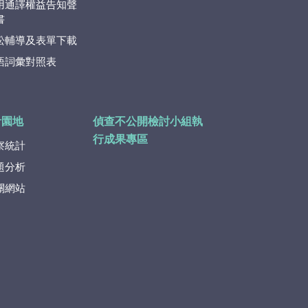
用通譯權益告知聲
書
訟輔導及表單下載
語詞彙對照表
計園地
偵查不公開檢討小組執
行成果專區
察統計
題分析
關網站