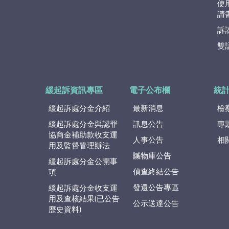
使
請
訴
雙
緩起訴資訊專區
電子公布欄
統
緩起訴處分金介紹
最新消息
檢
緩起訴處分金與認罪
訊息公告
專
協商金補助款收支運
人事公告
相
用及監督管理辦法
贓物庫公告
緩起訴處分金公開事
偵查終結公告
項
發還公告專區
緩起訴處分金收支運
用及查核結果(已公告
公示送達公告
歷史資料)