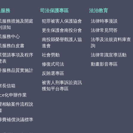
民服務
司法保護專區
法治教育
民服務措施及開庭
犯罪被害人保護協會
法律時事漫談
到須知
更生保護會南投分會
法律常見問答
民服務中心
南投縣榮譽觀護人協
法學及法規資料庫查
民服務白皮書
進會
詢
眾聲請事項及程序
社會勞動
法律常識宣導活動
覽表
修復式司法
動畫影音專區
升服務品質實施計
反賄選專區
被害人刑事訴訟資訊
察長信箱
獲知平台專區
上e化申辦作業
理相驗案件流程說
書
葬費補償決議標準