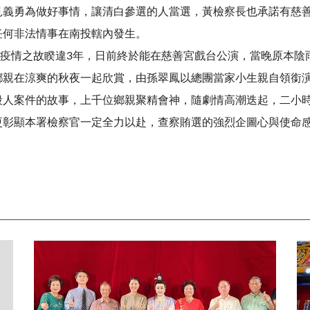
見義勇為做好事情，讓清白參選的人當選，黃檢察長也承諾有慈
任何非法情事在南投轄內發生。
情之故睽違3年，日前終於能在慈善宮戲台公演，當晚原本陰
鄉親在涼爽的秋夜一起欣賞，由孫翠鳳以總團當家小生親自領銜
殺人案件的故事，上千位鄉親聚精會神，隨劇情高潮迭起，二小
更彰顯本署檢察官一定全力以赴，查察賄選的強烈企圖心與使命