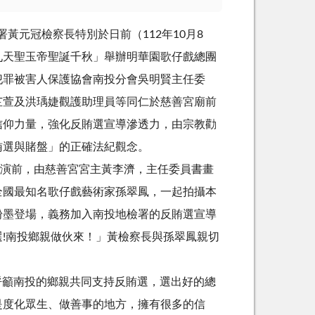
黃元冠檢察長特別於日前（112年10月8
九天聖玉帝聖誕千秋」舉辦明華園歌仔戲總團
犯罪被害人保護協會南投分會吳明賢主任委
芷萱及洪瑀婕觀護助理員等同仁於慈善宮廟前
信仰力量，強化反賄選宣導滲透力，由宗教勸
賄選與賭盤」的正確法紀觀念。
演前，由慈善宮宮主黃李濟，主任委員書畫
全國最知名歌仔戲藝術家孫翠鳳，一起拍攝本
粉墨登場，義務加入南投地檢署的反賄選宣導
!南投鄉親做伙來！」黃檢察長與孫翠鳳親切
呼籲南投的鄉親共同支持反賄選，選出好的總
是度化眾生、做善事的地方，擁有很多的信