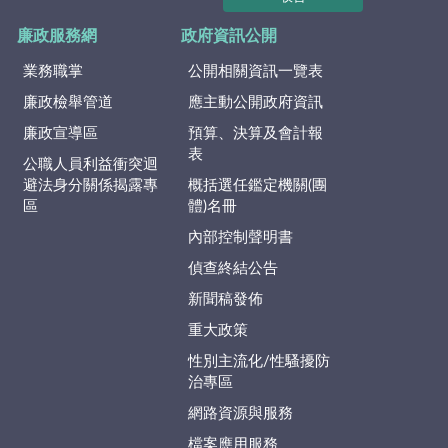
廉政服務網
政府資訊公開
業務職掌
公開相關資訊一覽表
廉政檢舉管道
應主動公開政府資訊
廉政宣導區
預算、決算及會計報
表
公職人員利益衝突迴
避法身分關係揭露專
概括選任鑑定機關(團
區
體)名冊
內部控制聲明書
偵查終結公告
新聞稿發佈
重大政策
性別主流化/性騷擾防
治專區
網路資源與服務
檔案應用服務