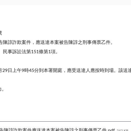
號
號被告陳諄詐欺案件，應送達本案被告陳諄之刑事傳票乙件。
、民事訴訟法第151條第1項。
4月29日上午9時45分到本署開庭，應受送達人應按時到場。該
力。
被告陳諄詐欺案件應送達本案被告陳諄之刑事傳票乙件.pdf
242 KB