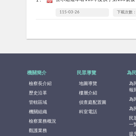
115-03-26
下載次數：
機關簡介
民眾導覽
為
檢察長介紹
地圖導覽
為
報
歷史沿革
樓層介紹
為
管轄區域
偵查庭配置圖
為
機關組織
科室電話
民
檢察業務概況
一
觀護業務
提