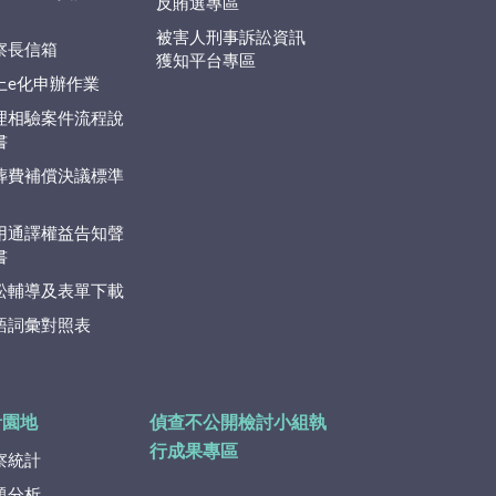
反賄選專區
被害人刑事訴訟資訊
察長信箱
獲知平台專區
上e化申辦作業
理相驗案件流程說
書
葬費補償決議標準
用通譯權益告知聲
書
訟輔導及表單下載
語詞彙對照表
計園地
偵查不公開檢討小組執
行成果專區
察統計
題分析