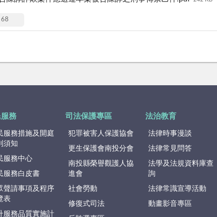
68
民服務
司法保護專區
法治教育
民服務措施及開庭
犯罪被害人保護協會
法律時事漫談
到須知
更生保護會南投分會
法律常見問答
民服務中心
南投縣榮譽觀護人協
法學及法規資料庫查
民服務白皮書
進會
詢
眾聲請事項及程序
社會勞動
法律常識宣導活動
覽表
修復式司法
動畫影音專區
升服務品質實施計