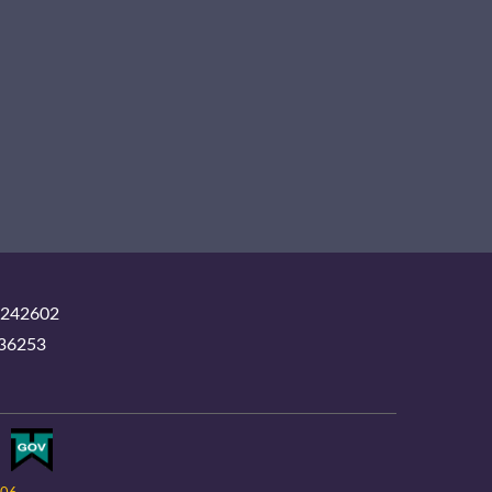
242602
36253