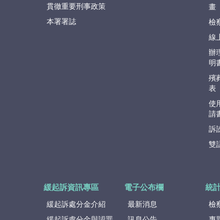
貫徹重要刑事政策
畫
本署署誌
檢
線
辦
明
殯
表
使
請
訴
雙
緩起訴資訊專區
電子公布欄
統
緩起訴處分金介紹
最新消息
檢
緩起訴處分金與認罪
訊息公告
專