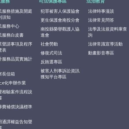
民服務
司法保護專區
法治教育
民服務措施及開庭
犯罪被害人保護協會
法律時事漫談
到須知
更生保護會南投分會
法律常見問答
民服務中心
南投縣榮譽觀護人協
法學及法規資料庫查
民服務白皮書
進會
詢
眾聲請事項及程序
社會勞動
法律常識宣導活動
覽表
修復式司法
動畫影音專區
升服務品質實施計
反賄選專區
被害人刑事訴訟資訊
察長信箱
獲知平台專區
上e化申辦作業
理相驗案件流程說
書
葬費補償決議標準
用通譯權益告知聲
書