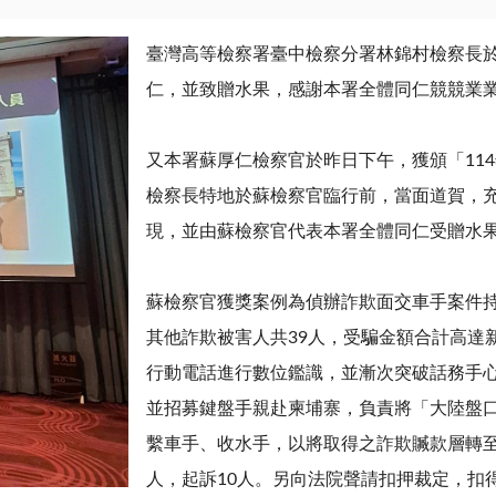
臺灣高等檢察署臺中檢察分署林錦村檢察長
仁，並致贈水果，感謝本署全體同仁競競業
又本署蘇厚仁檢察官於昨日下午，獲頒「
114
檢察長特地於蘇檢察官臨行前，當面道賀，
現，並由蘇檢察官代表本署全體同仁受贈水
蘇檢察官獲獎案例為偵辦詐欺面交車手案件
其他詐欺被害人共
39
人，受騙金額合計高達
行動電話進行數位鑑識，並漸次突破話務手
並招募鍵盤手親赴柬埔寨，負責將「大陸盤
繫車手、收水手，以將取得之詐欺贓款層轉
人，起訴
10
人。另向法院聲請扣押裁定，扣