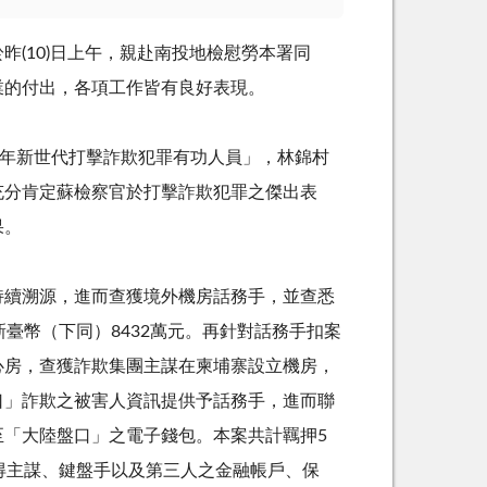
於昨
(10)
日上午，親赴南投地檢慰勞本署同
業的付出，各項工作皆有良好表現。
年新世代打擊詐欺犯罪有功人員」，林錦村
充分肯定蘇檢察官於打擊詐欺犯罪之傑出表
果。
持續溯源，進而查獲境外機房話務手，並查悉
新臺幣（下同）
8432
萬元。再針對話務手扣案
心房，查獲詐欺集團主謀在柬埔寨設立機房，
口」詐欺之被害人資訊提供予話務手，進而聯
至「大陸盤口」之電子錢包。本案共計羈押
5
得主謀、鍵盤手以及第三人之金融帳戶、保