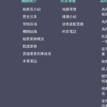
機關簡介
民眾導覽
為
檢察長介紹
地圖導覽
為
報
歷史沿革
樓層介紹
為
管轄區域
偵查庭配置圖
為
機關組織
科室電話
民
檢察業務概況
一
觀護業務
提
貫徹重要刑事政策
畫
本署署誌
檢
線
辦
明
殯
表
使
請