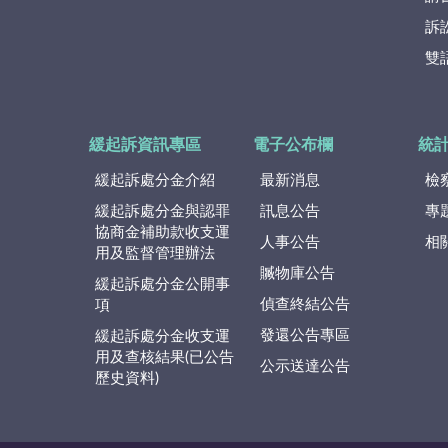
訴
雙
緩起訴資訊專區
電子公布欄
統
緩起訴處分金介紹
最新消息
檢
緩起訴處分金與認罪
訊息公告
專
協商金補助款收支運
人事公告
相
用及監督管理辦法
贓物庫公告
緩起訴處分金公開事
偵查終結公告
項
發還公告專區
緩起訴處分金收支運
用及查核結果(已公告
公示送達公告
歷史資料)