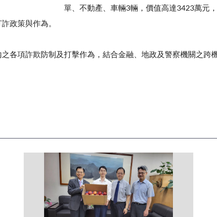
單、不動產、車輛
3
輛，價值高達
3423
萬元
打詐政策與作為。
內之各項詐欺防制及打擊作為，結合金融、地政及警察機關之跨