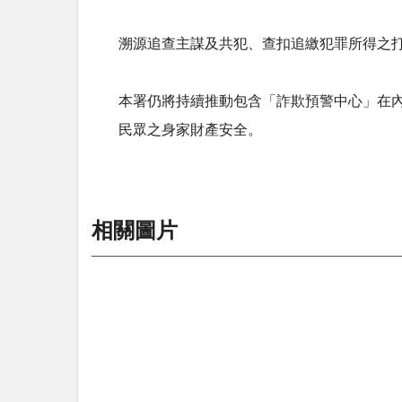
溯源追查主謀及共犯、查扣追繳犯罪所得之
本署仍將持續推動包含「詐欺預警中心」在
民眾之身家財產安全。
相關圖片