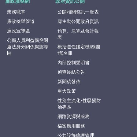
廉政服務網
政府資訊公開
業務職掌
公開相關資訊一覽表
廉政檢舉管道
應主動公開政府資訊
廉政宣導區
預算、決算及會計報
表
公職人員利益衝突迴
避法身分關係揭露專
概括選任鑑定機關(團
區
體)名冊
內部控制聲明書
偵查終結公告
新聞稿發佈
重大政策
性別主流化/性騷擾防
治專區
網路資源與服務
檔案應用服務
公共設施維護管理